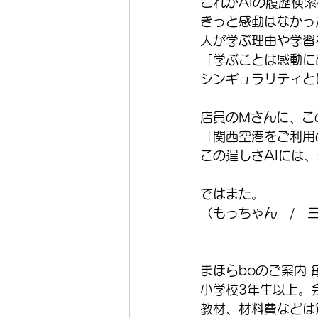
これがAIの履歴検
きっと感動はなかっ
人が学ぶ理由や学習
「学ぶことは感動に
シンギュラリティと
店員のMさんに、こ
「関西空港をご利用
この逞しさAIには
ではまた。
（もっちゃん　/　
まほらboのご案内
小学校3年生以上。
教材、材料費などは