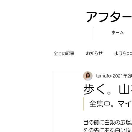
アフター
ホーム
全ての記事
お知らせ
まほらb
tamafo
2021年2
〝自分で作る〟もぐもぐタイム
歩く。山
まほらboの学習／仕事
まほら
全集中。マイ
目の前に白銀の広場
冒険まほらbo
その先にある白い頂