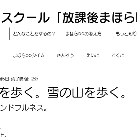
スクール「放課後まほら
どんなことをするの？
まほらboの考え方
もっと知り
o
まほらboタイム
さんすう
えいご
こくご
月5日
読了時間: 2分
レシピ
24節気
自然・宇宙
まほらboのえぇ話／対話
を歩く。雪の山を歩く。
boのあそび
まほらboの催し／行事
まほらじお
SDG
ンドフルネス。
。
上。