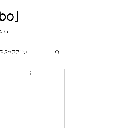
bo」
たい！
スタッフブログ
s
今日は何の日？