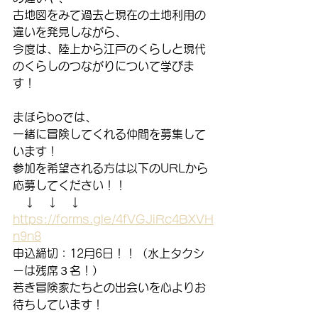
古地図をみて過去と現在の土地利用の
違いを発見しながら、
今度は、陸上から江戸のくらしと現代
のくらしのつながりについて学びま
す！
まほらboでは、
一緒に冒険してくれる仲間を募集して
います！
参加を希望される方は以下のURLから
応募してください！！
　↓　↓　↓
https://forms.gle/4fVGJiRc4BXVH
n9n8
申込締切：12月6日！！（水上タクシ
ーは残席３名！）
若き冒険家たちとの出会いを心よりお
待ちしています！