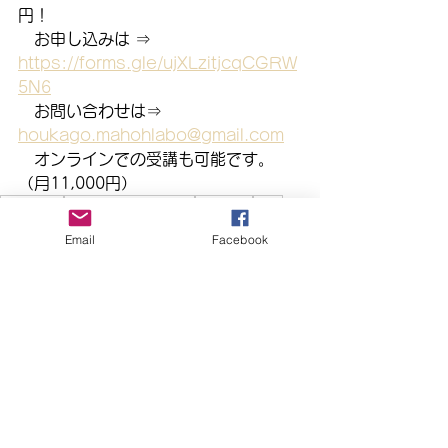
円！
　お申し込みは ⇒　
https://forms.gle/ujXLzitjcqCGRW
5N6
　お問い合わせは⇒　
houkago.mahohlabo@gmail.com
　オンラインでの受講も可能です。
（月11,000円）
まほらbo
EXPLAYGROUND
小金井市
学び
SDGs
子ども
小学生
遊び
冒険
Email
Facebook
お知らせ
まほらbo
まほらboの催し／行事