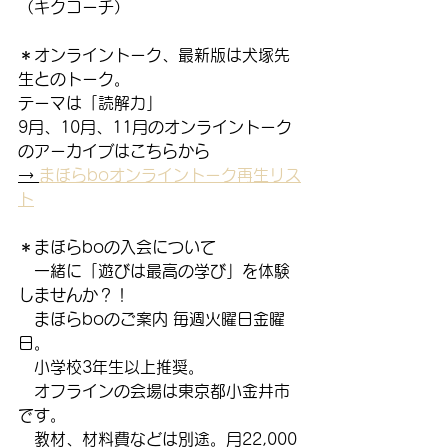
（キクコーチ）
＊オンライントーク、最新版は犬塚先
生とのトーク。
テーマは「読解力」
9月、10月、11月のオンライントーク
のアーカイブはこちらから
→ 
まほらboオンライントーク再生リス
ト
＊まほらboの入会について
　一緒に「遊びは最高の学び」を体験
しませんか？！
　まほらboのご案内 毎週火曜日金曜
日。
　小学校3年生以上推奨。
　オフラインの会場は東京都小金井市
です。
　教材、材料費などは別途。月22,000