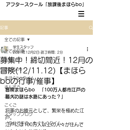
アフタースクール「放課後まほらbo」
記事
全ての記事
学生スタッフ
全ての記事
2021年12月2日
読了時間: 2分
募集中！締切間近！12月の
お知らせ
冒険(12/11.12)【まほら
まほらbo
まほらboタイム
boの行事/催事】
さんすう
冒険まほらbo　「100万人都市江戸の
えいご
最大の謎は水路にあった？」
こくご
将軍のお膝元として、繁栄を極めた江
スタッフブログ
戸。
〝自分で作る〟もぐもぐタイム
江戸には100万人以上の人々が住んで