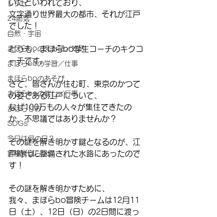
いたといわれており、
レシピ
文字通り世界最大の都市、それが江戸
24節気
でした！
自然・宇宙
まほらboのえぇ話／対話
どうも、まほらbo学生コーチのキクコ
ーチです。
まほらboの学習／仕事
まほらboのあそび
さて、皆さんが住む町、東京のかつて
まほらboの催し／行事
の姿である江戸について、
なぜ100万もの人々が集住できたの
まほらじお
か、不思議ではありませんか？
SDGs
今日は何の日？
その謎を解き明かす鍵となるのが、江
戸時代に整備された水路にあったので
冒険まほらbo
す！
その謎を解き明かすために、
我々、まほらbo冒険チームは12月11
日（土）、12日（日）の2日間に渡っ