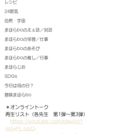
レシピ
24節気
自然・宇宙
まほらboのえぇ話／対話
まほらboの学習／仕事
まほらboのあそび
まほらboの催し／行事
まほらじお
SDGs
今日は何の日？
冒険まほらbo
＊オンライントーク
再生リスト（各先生　第1弾～第3弾）
https://youtube.com/playlist?
list=PL-UsQ-