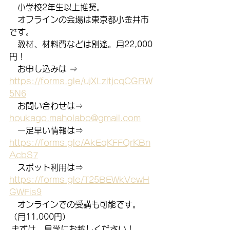
　小学校2年生以上推奨。
　オフラインの会場は東京都小金井市
です。
　教材、材料費などは別途。月22,000
円！
　お申し込みは ⇒　
https://forms.gle/ujXLzitjcqCGRW
5N6
　お問い合わせは⇒　
houkago.maholabo@gmail.com
　一足早い情報は⇒　
https://forms.gle/AkEqKFFQrKBn
AcbS7
　スポット利用は⇒　
https://forms.gle/T25BEWkVewH
GWFis9
　オンラインでの受講も可能です。
（月11,000円）
 まずは、見学にお越しください！