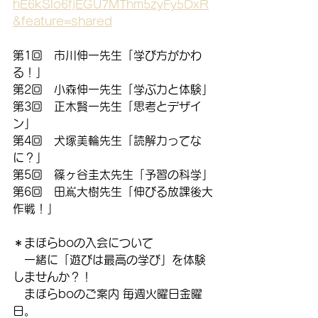
hE6kSlo6fjEGU7MThm5zyFy5DxR
&feature=shared
第1回　市川伸一先生「学び方がかわ
る！」
第2回　小森伸一先生「学ぶ力と体験」
第3回　正木賢一先生「思考とデザイ
ン」
第4回　犬塚美輪先生「読解力ってな
に？」
第5回　篠ヶ谷圭太先生「予習の科学」
第6回　田嶌大樹先生「伸びる放課後大
作戦！」
＊まほらboの入会について
　一緒に「遊びは最高の学び」を体験
しませんか？！
　まほらboのご案内 毎週火曜日金曜
日。