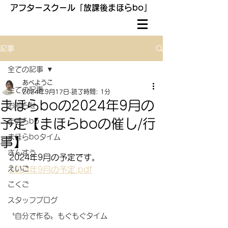
アフタースクール「放課後まほらbo」
記事
全ての記事
あべようこ
全ての記事
2024年9月17日
読了時間: 1分
まほらboの2024年9月の
お知らせ
予定【まほらboの催し/行
まほらbo
まほらboタイム
事】
さんすう
2024年9月の予定です。
えいご
2024年9月の予定.pdf
こくご
スタッフブログ
〝自分で作る〟もぐもぐタイム