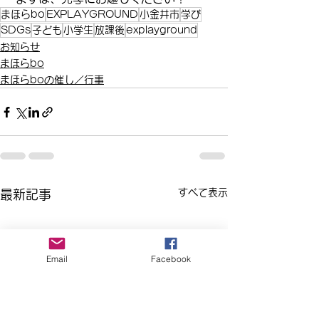
まほらbo
EXPLAYGROUND
小金井市
学び
SDGs
子ども
小学生
放課後
explayground
お知らせ
まほらbo
まほらboの催し／行事
すべて表示
最新記事
Email
Facebook