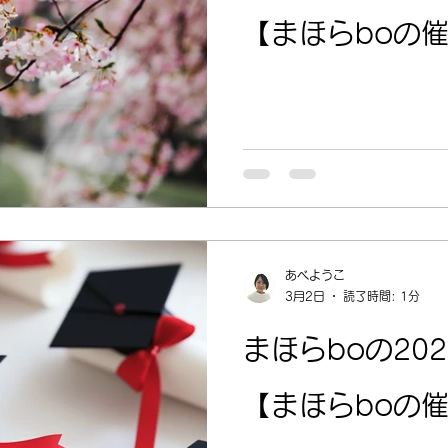
【まほらboの催
あべようこ
3月2日
読了時間: 1分
まほらboの20
【まほらboの催