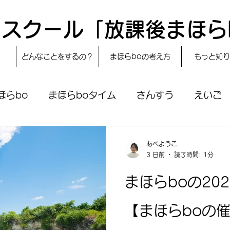
スクール「放課後まほら
どんなことをするの？
まほらboの考え方
もっと知り
ほらbo
まほらboタイム
さんすう
えいご
で作る〟もぐもぐタイム
レシピ
24節気
自
あべようこ
3 日前
読了時間: 1分
まほらboの学習／仕事
まほらboのあそび
まほらboの20
【まほらboの催
まほらじお
SDGs
今日は何の日？
冒険ま