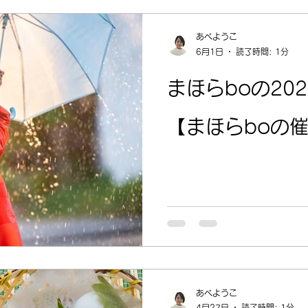
あべようこ
6月1日
読了時間: 1分
まほらboの20
【まほらboの催
あべようこ
4月27日
読了時間: 1分