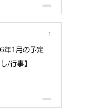
26年1月の予定
し/行事】