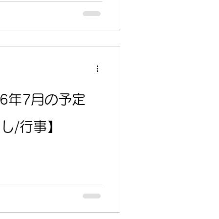
26年7月の予定
し/行事】