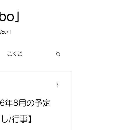
bo」
たい！
こくご
然・宇宙
26年8月の予定
し/行事】
ほらbo