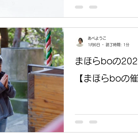
あべようこ
1月6日
読了時間: 1分
まほらboの20
【まほらboの催