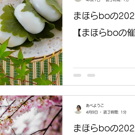
まほらboの20
【まほらboの催
あべようこ
4月9日
読了時間: 1分
まほらboの20