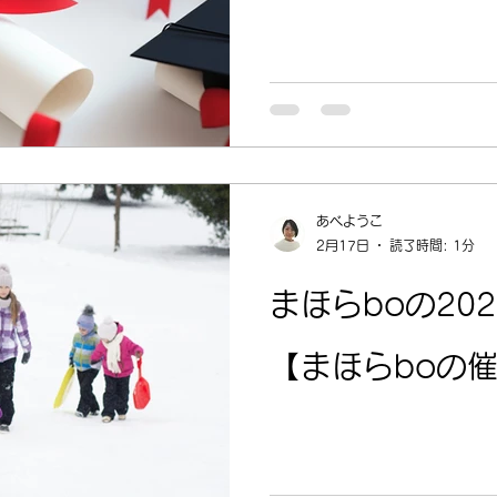
あべようこ
2月17日
読了時間: 1分
まほらboの20
【まほらboの催