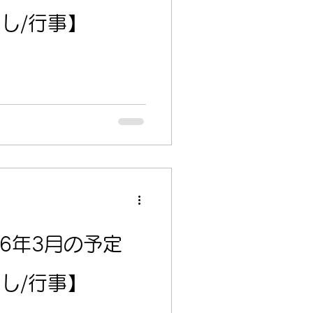
し/行事】
26年3月の予定
し/行事】