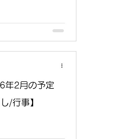
26年2月の予定
し/行事】