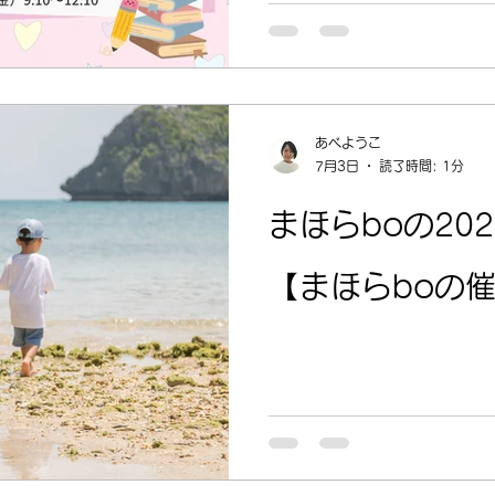
あべようこ
7月3日
読了時間: 1分
まほらboの20
【まほらboの催