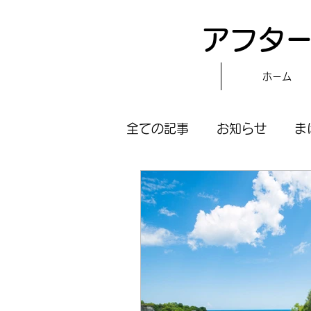
アフター
ホーム
全ての記事
お知らせ
ま
スタッフブログ
〝自分
まほらboのえぇ話／対話
まほらboの催し／行事