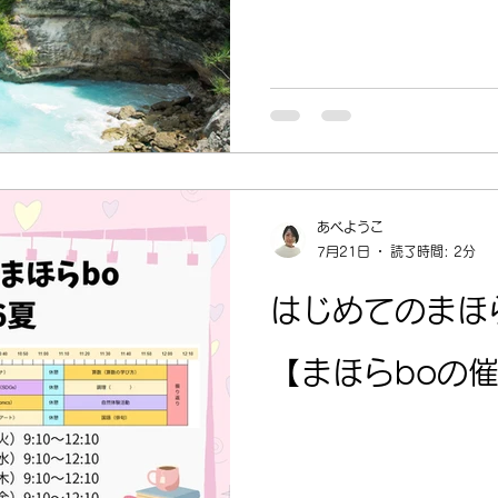
あべようこ
7月21日
読了時間: 2分
はじめてのまほら
【まほらboの催