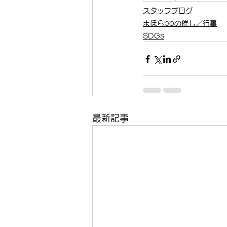
スタッフブログ
まほらboの催し／行事
SDGs
最新記事