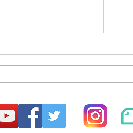
はじめてのまほらbo2026夏
【まほらboの催し/行事】