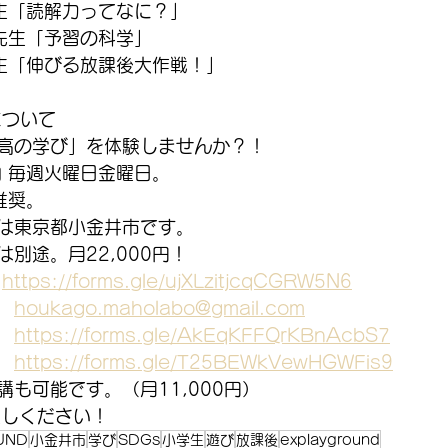
生「読解力ってなに？」
先生「予習の科学」
生「伸びる放課後大作戦！」
について
高の学び」を体験しませんか？！
内 毎週火曜日金曜日。
推奨。
は東京都小金井市です。
別途。月22,000円！
　
https://forms.gle/ujXLzitjcqCGRW5N6
　
houkago.maholabo@gmail.com
　
https://forms.gle/AkEqKFFQrKBnAcbS7
　
https://forms.gle/T25BEWkVewHGWFis9
も可能です。（月11,000円）
越しください！
UND
小金井市
学び
SDGs
小学生
遊び
放課後
explayground