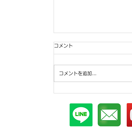
コメント
コメントを追加…
まほらboの2026年8月の予
定【まほらboの催し/行事】