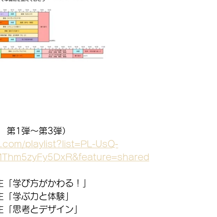
　第1弾～第3弾）
.com/playlist?list=PL-UsQ-
MThm5zyFy5DxR&feature=shared
生「学び方がかわる！」
生「学ぶ力と体験」
生「思考とデザイン」