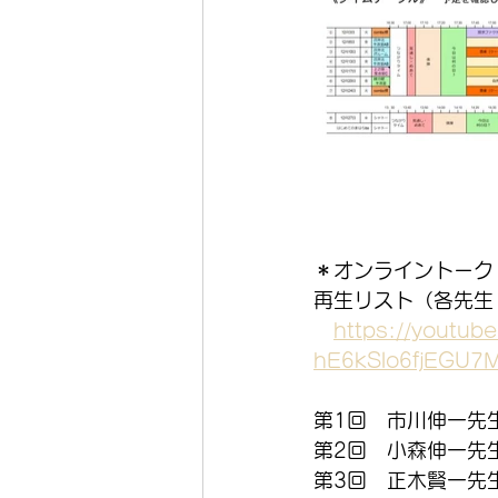
＊オンライントーク
再生リスト（各先生
https://youtube
hE6kSlo6fjEGU7
第1回　市川伸一先
第2回　小森伸一先
第3回　正木賢一先