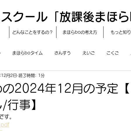
スクール「放課後まほら
どんなことをするの？
まほらboの考え方
もっと知り
o
まほらboタイム
さんすう
えいご
こくご
年12月2日
読了時間: 1分
レシピ
24節気
自然・宇宙
まほらboのえぇ話／対話
oの2024年12月の予定
boのあそび
まほらboの催し／行事
まほらじお
SDG
し/行事】
定です。
pdf