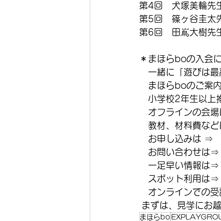
第4回　犬塚美輪先
第5回　篠ヶ谷圭太
第6回　田嶌大樹先
＊まほらboの入会
　一緒に「遊びは最
　まほらboのご案
　小学校2年生以上
　オフラインの会場
　教材、材料費などは
　お申し込みは ⇒
　お問い合わせは⇒
　一足早い情報は⇒
　スポット利用は⇒
　オンラインでの受講
 まずは、見学にお
まほらbo
EXPLAYGRO