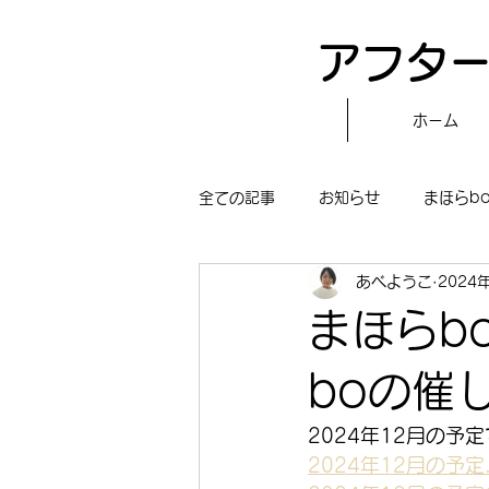
アフター
ホーム
全ての記事
お知らせ
まほらb
あべようこ
2024
〝自分で作る〟もぐもぐタイム
まほらb
まほらboの学習／仕事
まほら
boの催
2024年12月の予
冒険まほらbo
2024年12月の予定.