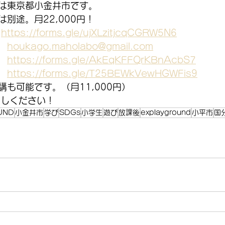
は東京都小金井市です。
別途。月22,000円！
　
https://forms.gle/ujXLzitjcqCGRW5N6
　
houkago.maholabo@gmail.com
　
https://forms.gle/AkEqKFFQrKBnAcbS7
　
https://forms.gle/T25BEWkVewHGWFis9
も可能です。（月11,000円）
越しください！
UND
小金井市
学び
SDGs
小学生
遊び
放課後
explayground
小平市
国