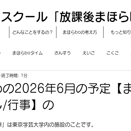
スクール「放課後まほら
どんなことをするの？
まほらboの考え方
もっと知り
o
まほらboタイム
さんすう
えいご
こくご
読了時間: 1分
レシピ
24節気
自然・宇宙
まほらboのえぇ話／対話
oの2026年6月の予定【
boのあそび
まほらboの催し／行事
まほらじお
SDG
し/行事】の
o棟」は東京学芸大学内の施設のことです。