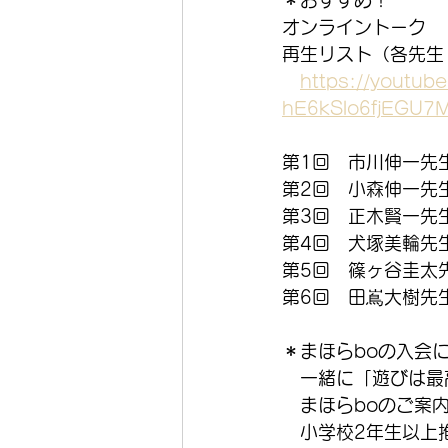
＊おすすめ！
オンライントーク
再生リスト（各先生
https://youtube
hE6kSlo6fjEGU7
第1回　市川伸一先
第2回　小森伸一先
第3回　正木賢一先
第4回　犬塚美輪先
第5回　篠ヶ谷圭太
第6回　田嶌大樹先
＊まほらboの入会
　一緒に「遊びは最
　まほらboのご案
　小学校2年生以上