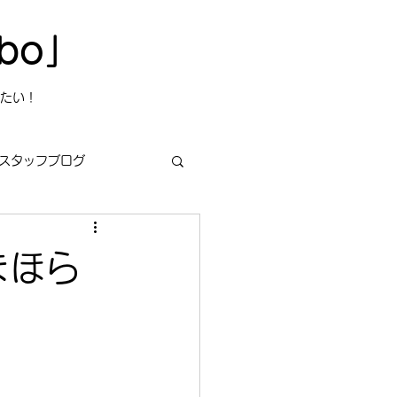
bo」
たい！
スタッフブログ
まほら
s
今日は何の日？