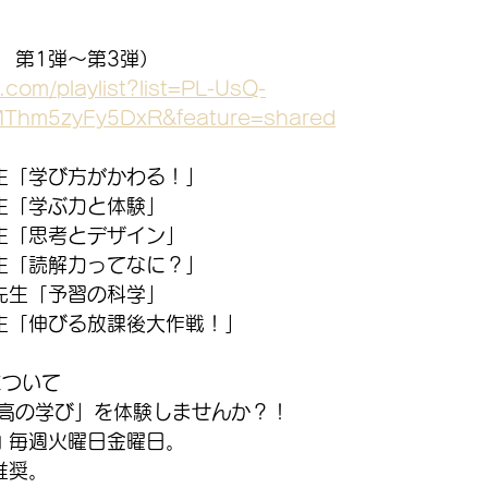
　第1弾～第3弾）
.com/playlist?list=PL-UsQ-
MThm5zyFy5DxR&feature=shared
生「学び方がかわる！」
生「学ぶ力と体験」
生「思考とデザイン」
生「読解力ってなに？」
先生「予習の科学」
生「伸びる放課後大作戦！」
について
高の学び」を体験しませんか？！
内 毎週火曜日金曜日。
推奨。