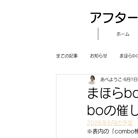
アフター
ホーム
全ての記事
お知らせ
まほらb
あべようこ
6月1日
〝自分で作る〟もぐもぐタイム
まほらb
まほらboの学習／仕事
まほら
boの催
2026年6月の予定
冒険まほらbo
※表内の「comb