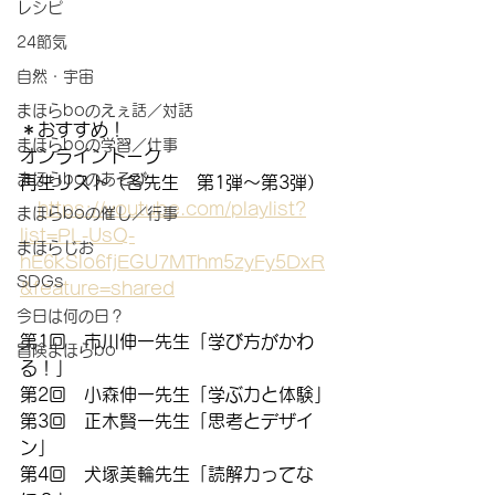
レシピ
24節気
自然・宇宙
まほらboのえぇ話／対話
＊おすすめ！
まほらboの学習／仕事
オンライントーク
まほらboのあそび
再生リスト（各先生　第1弾～第3弾）
https://youtube.com/playlist?
まほらboの催し／行事
list=PL-UsQ-
まほらじお
hE6kSlo6fjEGU7MThm5zyFy5DxR
SDGs
&feature=shared
今日は何の日？
第1回　市川伸一先生「学び方がかわ
冒険まほらbo
る！」
第2回　小森伸一先生「学ぶ力と体験」
第3回　正木賢一先生「思考とデザイ
ン」
第4回　犬塚美輪先生「読解力ってな