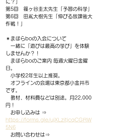
に？」
第5回　篠ヶ谷圭太先生「予習の科学」
第6回　田嶌大樹先生「伸びる放課後大
作戦！」
＊まほらboの入会について
　一緒に「遊びは最高の学び」を体験
しませんか？！
　まほらboのご案内 毎週火曜日金曜
日。
　小学校2年生以上推奨。
　オフラインの会場は東京都小金井市
です。
　教材、材料費などは別途。月22,000
円！
　お申し込みは ⇒　
https://forms.gle/ujXLzitjcqCGRW
5N6
　お問い合わせは⇒　