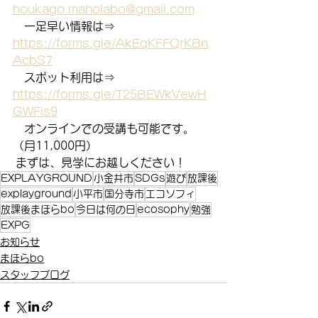
houkago.maholabo@gmail.com
　一足早い情報は⇒　
https://forms.gle/AkEqKFFQrKBn
AcbS7
　スポット利用は⇒　
https://forms.gle/T25BEWkVewH
GWFis9
　オンラインでの受講も可能です。
（月11,000円）
 まずは、見学にお越しください！
EXPLAYGROUND
小金井市
SDGs
遊び
放課後
explayground
小平市
国分寺市
エコソフィ
放課後まほらbo
今日は何の日
ecosophy
勉強
EXPG
お知らせ
まほらbo
スタッフブログ