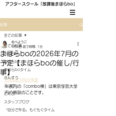
アフタースクール「放課後まほらbo」
記事
全ての記事
あべようこ
全ての記事
7月3日
読了時間: 1分
まほらboの2026年7月の
お知らせ
予定【まほらboの催し/行
まほらbo
まほらboタイム
事】
さんすう
2026年7月の予定
えいご
※表内の「combo棟」は東京学芸大学
内の施設のことです。
こくご
スタッフブログ
〝自分で作る〟もぐもぐタイム