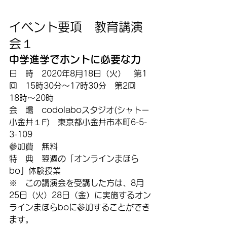
イベント要項　教育講演
会１
中学進学でホントに必要な力
日　時　2020年8月18日（火）　第1
回　15時30分～17時30分　第2回　
18時～20時
会　場　codolaboスタジオ(シャトー
小金井１F)　東京都小金井市本町6-5-
3-109
参加費　無料
特　典　翌週の「オンラインまほら
bo」体験授業
※　この講演会を受講した方は、8月
25日（火）28日（金）に実施するオン
ラインまほらboに参加することができ
ます。