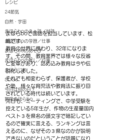
レシピ
24節気
自然・宇宙
まほらboのえぇ話／対話
まほらboで国語を担当しています、松
嶋です。
まほらboの学習／仕事
教育の世界に携わり、32年になりま
まほらboのあそび
す。その間、教育業界では様々な反省
まほらboの催し／行事
と変革があり、詰め込み教育は今や伝
まほらじお
説化しました。
それでも相変わらず、保護者が、学校
SDGs
や塾、様々な育児法や教育法に振り回
今日は何の日？
されている時代は続いています。
冒険まほらbo
先日も、ミーティングで、中学受験を
控えている5年生が、作物の生産量国内
ベスト３を県名の頭文字で暗記してい
るので確実に言える、ランキングは言
えるのに、なぜその３県なのかが説明
できないのだということが話題になり