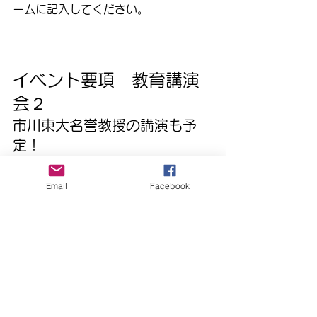
ームに記入してください。
イベント要項　教育講演
会２
市川東大名誉教授の講演も予
定！
東京大学名誉教授、文学博士　市川伸
一先生の講演です。
Email
Facebook
日　時　2020年8月30日（日）　13時
30分～15時予定
会　場　オンライン
参加費　無料
イベント詳細・申し込み
市川先生の講演会についての詳細・お