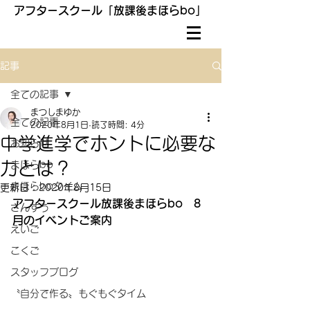
アフタースクール「放課後まほらbo」
記事
全ての記事
まつしまゆか
全ての記事
2020年8月1日
読了時間: 4分
中学進学でホントに必要な
お知らせ
力とは？
まほらbo
まほらboタイム
更新日：
2020年8月15日
アフタースクール放課後まほらbo　8
さんすう
月のイベントご案内
えいご
こくご
スタッフブログ
〝自分で作る〟もぐもぐタイム