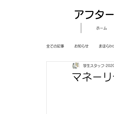
アフター
ホーム
全ての記事
お知らせ
まほらb
学生スタッフ
202
〝自分で作る〟もぐもぐタイム
マネーリ
まほらboの学習／仕事
まほら
冒険まほらbo