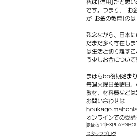
私は｢信用｣だと思
です。つまり、｢お
が｢お金の教育｣の
残念ながら、日本に
だまだ多く存在しま
は生活と切り離すこ
う少しお金について
まほらbo後期始ま
毎週火曜日金曜日。
教材、材料費などは
お問い合わせは
houkago.mahohl
オンラインでの受講
まほらbo
EXPLAYGRO
スタッフブログ