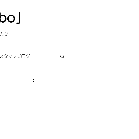
bo」
たい！
スタッフブログ
s
今日は何の日？