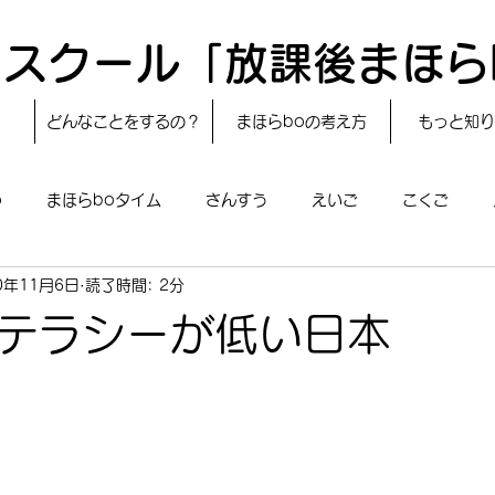
スクール「放課後まほら
どんなことをするの？
まほらboの考え方
もっと知り
o
まほらboタイム
さんすう
えいご
こくご
0年11月6日
読了時間: 2分
レシピ
24節気
自然・宇宙
まほらboのえぇ話／対話
テラシーが低い日本
boのあそび
まほらboの催し／行事
まほらじお
SDG