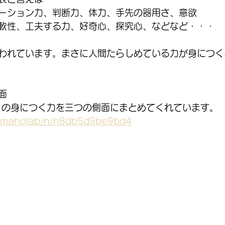
ーション力、判断力、体力、手先の器用さ、意欲
軟性、工夫する力、好奇心、探究心、などなど・・・
われています。まさに人間たらしめている力が身につく
面
に６の身につく力を三つの側面にまとめてくれています。
m/maholab/n/n8db5d9be9bd4