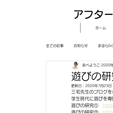
アフター
ホーム
全ての記事
お知らせ
まほらb
あべようこ
2020
〝自分で作る〟もぐもぐタイム
遊びの研
更新日：
2020年7月23日
まほらboの学習／仕事
まほら
三宅先生のブログを
学生時代に遊びを専
遊びの研究①　
htt
冒険まほらbo
遊びの研究②　
htt