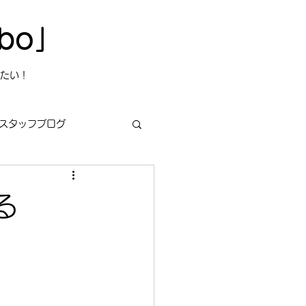
bo」
たい！
スタッフブログ
る
s
今日は何の日？