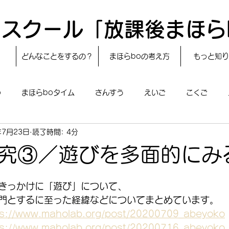
スクール「放課後まほら
どんなことをするの？
まほらboの考え方
もっと知り
o
まほらboタイム
さんすう
えいご
こくご
年7月23日
読了時間: 4分
レシピ
24節気
自然・宇宙
まほらboのえぇ話／対話
究③／遊びを多面的にみ
boのあそび
まほらboの催し／行事
まほらじお
SDG
きっかけに「遊び」について、
門とするに至った経緯などについてまとめています。
ps://www.maholab.org/post/20200709_abeyoko
ps://www.maholab.org/post/20200716_abeyoko