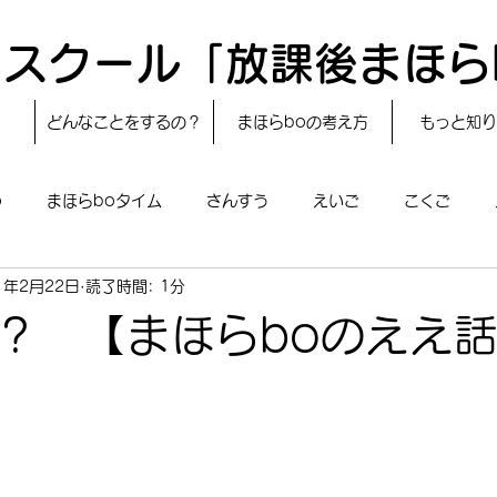
スクール「放課後まほら
どんなことをするの？
まほらboの考え方
もっと知り
o
まほらboタイム
さんすう
えいご
こくご
1年2月22日
読了時間: 1分
レシピ
24節気
自然・宇宙
まほらboのえぇ話／対話
？ 【まほらboのええ話
boのあそび
まほらboの催し／行事
まほらじお
SDG