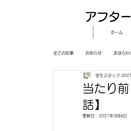
アフター
ホーム
全ての記事
お知らせ
まほらb
学生スタッフ
202
〝自分で作る〟もぐもぐタイム
当たり前
まほらboの学習／仕事
まほら
話】
更新日：
2021年3月4日
冒険まほらbo