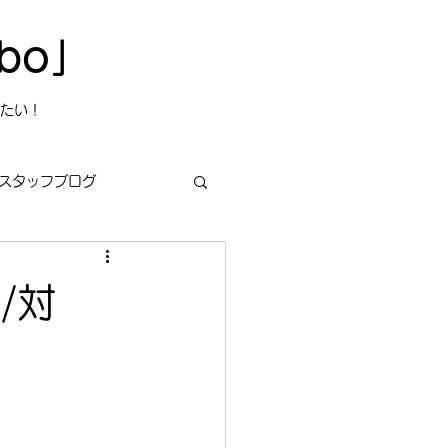
bo」
たい！
スタッフブログ
/対
s
今日は何の日？