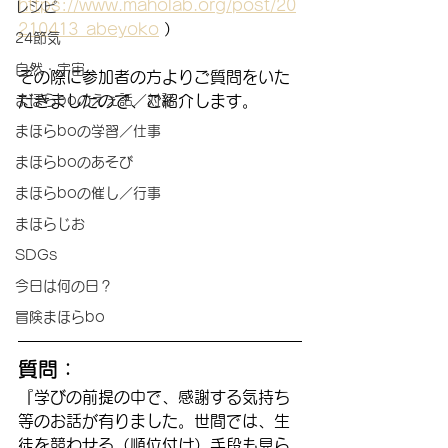
https://www.maholab.org/post/20
レシピ
210413_abeyoko
 ）
24節気
自然・宇宙
その際に参加者の方よりご質問をいた
まほらboのえぇ話／対話
だきましたので、ご紹介します。
まほらboの学習／仕事
まほらboのあそび
まほらboの催し／行事
まほらじお
SDGs
今日は何の日？
冒険まほらbo
質問：
『学びの前提の中で、感謝する気持ち
等のお話が有りました。世間では、生
徒を競わせる（順位付け）手段も見ら