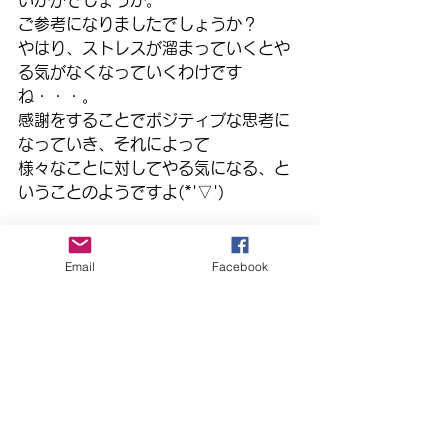
いかがでしょうか。
ご参考になりましたでしょうか？
やはり、ストレスが溜まっていくとや
る気がなくなっていくわけです
ね・・・。
感謝をすることでポジティブな思考に
なっていき、それによって
様々なことに対してやる気になる、と
いうことのようですよ(*'▽')
このような興味深いお話がたくさん聴
けます！
Email
Facebook
放課後まほらboプレゼンツ「オンライ
ントーク」は無料です。
ぜひ、皆様ご参加ください！！
（あべようこ／べっちゃん）