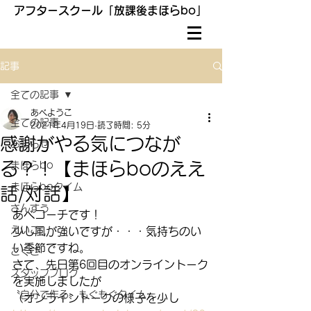
アフタースクール「放課後まほらbo」
記事
全ての記事
あべようこ
全ての記事
2021年4月19日
読了時間: 5分
感謝がやる気につなが
お知らせ
る？！【まほらboのええ
まほらbo
まほらboタイム
話/対話】
さんすう
あべコーチです！
えいご
少し風が強いですが・・・気持ちのい
い季節ですね。
こくご
さて、先日第6回目のオンライントーク
スタッフブログ
を実施しましたが
〝自分で作る〟もぐもぐタイム
（オンライントークの様子を少し　