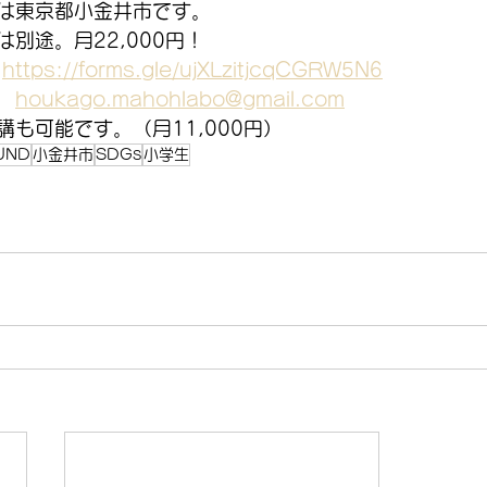
は東京都小金井市です。
別途。月22,000円！
　
https://forms.gle/ujXLzitjcqCGRW5N6
　
houkago.mahohlabo@gmail.com
も可能です。（月11,000円）
UND
小金井市
SDGs
小学生