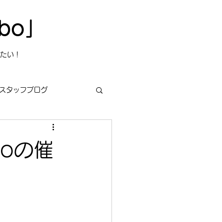
bo」
たい！
スタッフブログ
oの催
s
今日は何の日？