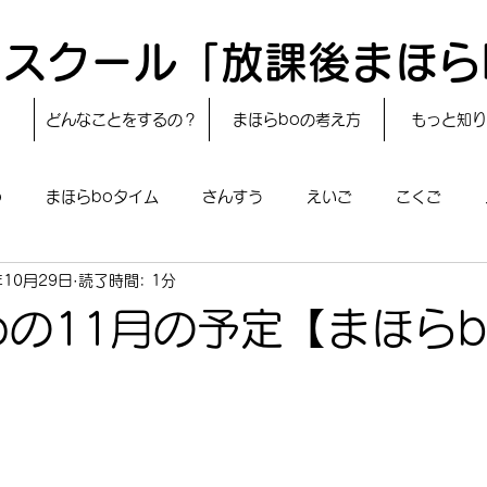
スクール「放課後まほら
どんなことをするの？
まほらboの考え方
もっと知り
o
まほらboタイム
さんすう
えいご
こくご
年10月29日
読了時間: 1分
レシピ
24節気
自然・宇宙
まほらboのえぇ話／対話
oの11月の予定【まほらb
boのあそび
まほらboの催し／行事
まほらじお
SDG
】