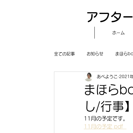
アフター
ホーム
全ての記事
お知らせ
まほらb
あべようこ
2021
〝自分で作る〟もぐもぐタイム
まほらb
まほらboの学習／仕事
まほら
し/行事
11月の予定です。
冒険まほらbo
11月の予定 pdf  