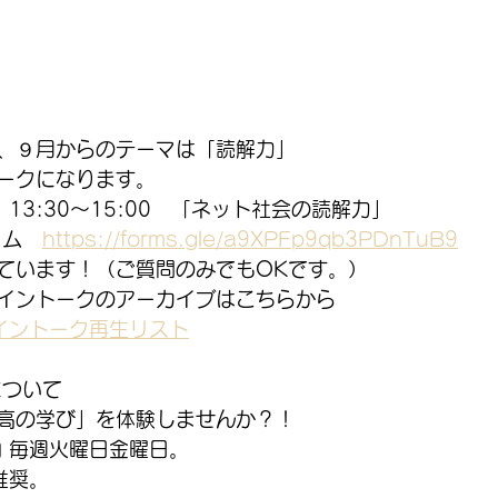
、９月からのテーマは「読解力」
ークになります。
）13:30～15:00　「ネット社会の読解力」
ーム　
https://forms.gle/a9XPFp9qb3PDnTuB9
ています！（ご質問のみでもOKです。）
ライントークのアーカイブはこちらから
イントーク再生リスト
について
高の学び」を体験しませんか？！
内 毎週火曜日金曜日。
推奨。