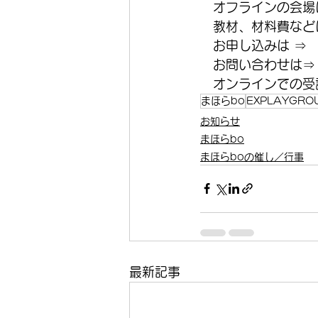
　オフラインの会場
　教材、材料費などは
　お申し込みは ⇒
　お問い合わせは⇒
　オンラインでの受講
まほらbo
EXPLAYGRO
お知らせ
まほらbo
まほらboの催し／行事
最新記事