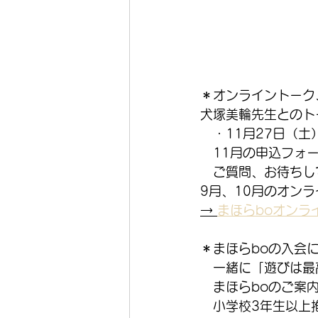
＊オンライントーク
犬塚美輪先生とのト
　・11月27日（土
　11月の申込フォ
　ご質問、お待ちし
9月、10月のオン
→ 
まほらboオンラ
＊まほらboの入会
　一緒に「遊びは最
　まほらboのご案
　小学校3年生以上