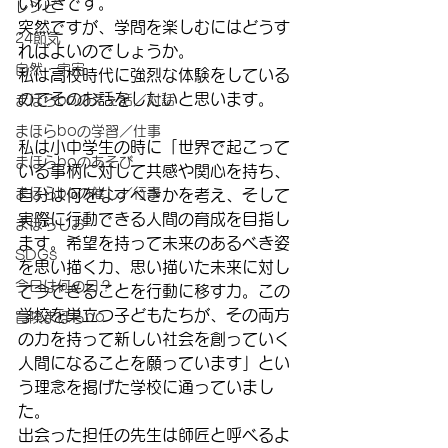
いわきです。
レシピ
突然ですが、学問を楽しむにはどうす
24節気
ればよいのでしょうか。
自然・宇宙
私は高校時代に強烈な体験をしている
のでそのお話をしたいと思います。
まほらboのえぇ話／対話
まほらboの学習／仕事
私は小中学生の時に「世界で起こって
まほらboのあそび
いる事柄に対して共感や関心を持ち、
まほらboの催し／行事
自分は何をなすべきかを考え、そして
実際に行動できる人間の育成を目指し
まほらじお
ます。希望を持って未来のあるべき姿
SDGs
を思い描く力、思い描いた未来に対し
今日は何の日？
て今できることを行動に移す力。この
学校を巣立つ子どもたちが、その両方
冒険まほらbo
の力を持って新しい社会を創っていく
人間になることを願っています」とい
う理念を掲げた学校に通っていまし
た。
出会った担任の先生は師匠と呼べるよ