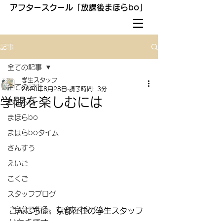
アフタースクール「放課後まほらbo」
記事
全ての記事
学生スタッフ
全ての記事
2020年8月28日
読了時間: 3分
学問を楽しむには
お知らせ
まほらbo
まほらboタイム
さんすう
えいご
こくご
スタッフブログ
〝自分で作る〟もぐもぐタイム
こんにちは、京都在住の学生スタッフ