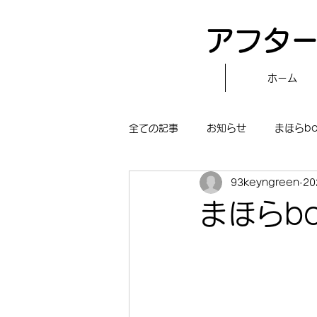
アフター
ホーム
全ての記事
お知らせ
まほらb
93keyngreen
2
〝自分で作る〟もぐもぐタイム
まほらb
まほらboの学習／仕事
まほら
冒険まほらbo