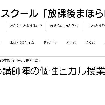
スクール「放課後まほら
どんなことをするの？
まほらboの考え方
もっと知り
o
まほらboタイム
さんすう
えいご
こくご
020年9月2日
読了時間: 2分
レシピ
24節気
自然・宇宙
まほらboのえぇ話／対話
o講師陣の個性ヒカル授
boのあそび
まほらboの催し／行事
まほらじお
SDG