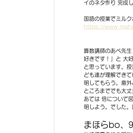
イのネタ作り 完成
国語の授業でミルク
https://www.mah
算数講師のあべ先生
好きです！」と 大
と思っています。授
ども達が理解できて
明してもらう。意外
ところまででも大丈
あては 倍について
明しよう。でした。
まほらbo、