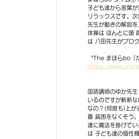
子ども達から言葉が
リラックスです。次
先生が動きの解説を
体操は ほんとに頭
は 八田先生がブロ
〝The まほらbo
https://www.mah
国語講師のゆか先生
いるのですが斬新な
なの？(何度も)上
番 貧困をなくそう
達に魔法を掛けてい
は 子ども達の個性