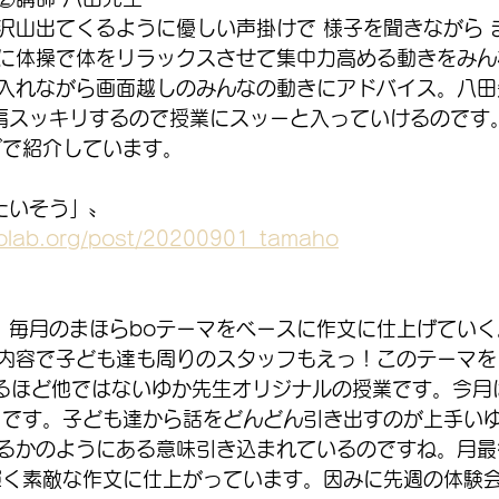
沢山出てくるように優しい声掛けで 様子を聞きながら 
に体操で体をリラックスさせて集中力高める動きをみん
入れながら画面越しのみんなの動きにアドバイス。八田
 肩スッキリするので授業にスッーと入っていけるのです
グで紹介しています。
「たいそう」〟
olab.org/post/20200901_tamaho
  毎月のまほらboテーマをベースに作文に仕上げてい
内容で子ども達も周りのスタッフもえっ！このテーマを
がるほど他ではないゆか先生オリジナルの授業です。今月は
。です。子ども達から話をどんどん引き出すのが上手いゆ
るかのようにある意味引き込まれているのですね。月最
輝く素敵な作文に仕上がっています。因みに先週の体験会