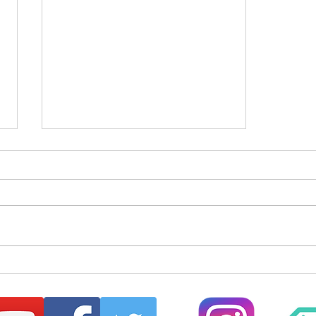
はじめてのまほらbo2026夏
【まほらboの催し/行事】