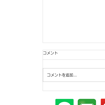
コメント
コメントを追加…
まほらboの2026年8月の予
定【まほらboの催し/行事】