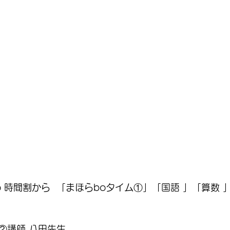
 時間割から  「まほらboタイム①」「国語 」「算数 」
 ②講師 八田先生