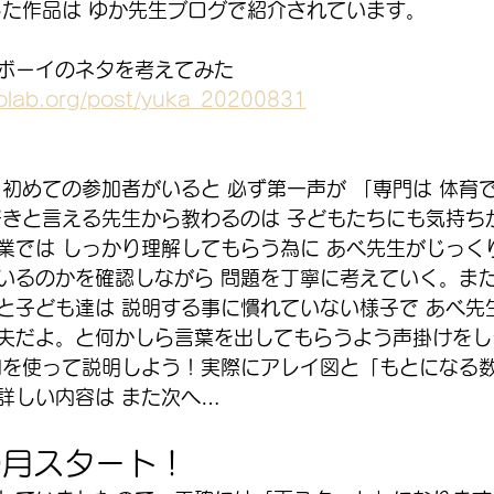
した作品は ゆか先生ブログで紹介されています。
ボーイのネタを考えてみた
olab.org/post/yuka_20200831
 初めての参加者がいると 必ず第一声が 「専門は 体育
好きと言える先生から教わるのは 子どもたちにも気持ち
業では しっかり理解してもらう為に あべ先生がじっく
いるのかを確認しながら 問題を丁寧に考えていく。ま
と子ども達は 説明する事に慣れていない様子で あべ先
夫だよ。と何かしら言葉を出してもらうよう声掛けをし
図を使って説明しよう！実際にアレイ図と「もとになる
詳しい内容は また次へ…
9月スタート！