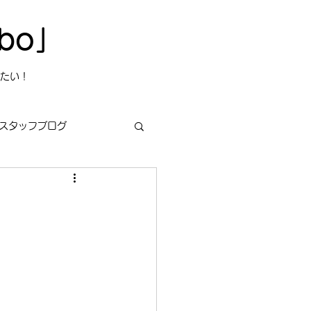
bo」
たい！
スタッフブログ
業
s
今日は何の日？