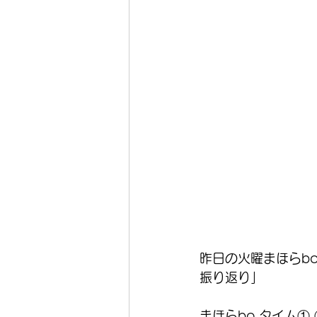
昨日の火曜まほらbo
振り返り」 
まほらbo タイム①