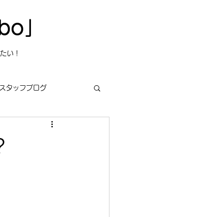
bo」
たい！
スタッフブログ
?
s
今日は何の日？