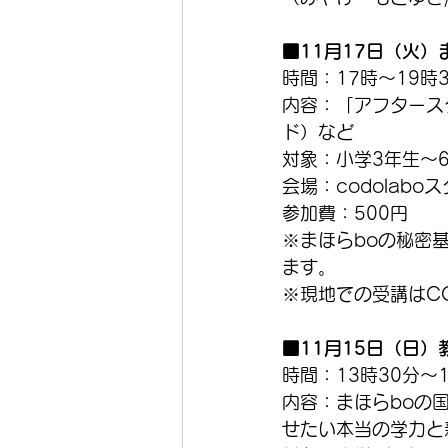
■11月17日（火）
時間：17時～19時
内容：「アフタース
ド）など
対象：小学3年生～
会場：codolabo
参加費：500円
※まほらboの秘密
ます。
※現地での受講はCO
■11月15日（日）
時間：13時30分～
内容：まほらboの
せたい本当の学力と