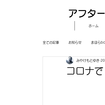
アフター
ホーム
全ての記事
お知らせ
まほらb
みやけもとゆき
2
〝自分で作る〟もぐもぐタイム
コロナで
まほらboの学習／仕事
まほら
冒険まほらbo