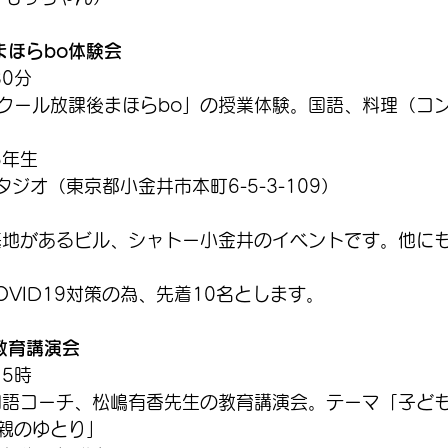
まほらbo体験会
30分
クール放課後まほらbo」の授業体験。国語、料理（コ
6年生
スタジオ（東京都小金井市本町6-5-3-109）
基地があるビル、シャトー小金井のイベントです。他に
VID19対策の為、先着10名とします。
教育講演会
15時
国語コーチ、松嶋有香先生の教育講演会。テーマ「子ど
親のゆとり」