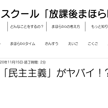
スクール「放課後まほら
どんなことをするの？
まほらboの考え方
もっと知り
o
まほらboタイム
さんすう
えいご
こくご
020年11月15日
読了時間: 2分
レシピ
24節気
自然・宇宙
まほらboのえぇ話／対話
「民主主義」がヤバイ！
boのあそび
まほらboの催し／行事
まほらじお
SDG