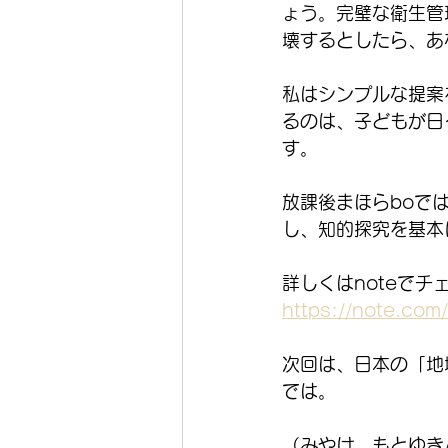
ょう。完璧な衛生管
壊するとしたら、あ
私はシンプルな提案
るのは、子どもが日
す。
放課後まほらboで
し、知的探究を基本
詳しくはnoteでチ
https://note.co
次回は、日本の「地
では。
（みやけ　もとゆき