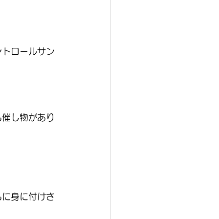
ントロールサン
も催し物があり
もに身に付けさ