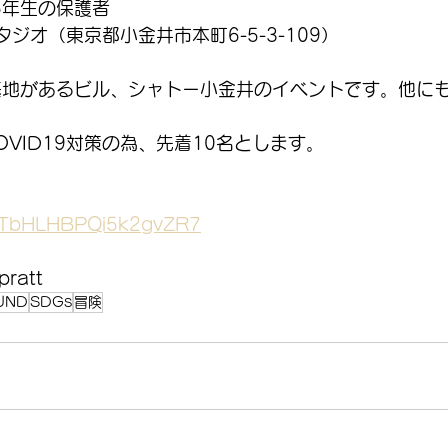
6年生の保護者
スタジオ（東京都小金井市本町6-5-3-109）
基地があるビル、シャトー小金井のイベントです。他に
VID19対策の為、先着10名とします。
le/TbHLHBPQi5k2gvZR7
pratt
UND
SDGs
冒険