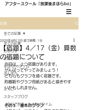
アフタースクール「放課後まほらbo」
記事
全ての記事
2020年4月17日
読了時間: 1分
全ての記事
【宿題】4／17（金）算数
お知らせ
の宿題について
まほらbo
今回は、２つ宿題があります。
まほらboタイム
がんばってやってみましょう！
さんすう
どちらもグラフを描く宿題です。
えいご
方眼紙やグラフ用紙があると描きやす
いかもしれません。
こくご
スタッフブログ
〝自分で作る〟もぐもぐタイム
その１：基本のグラフ