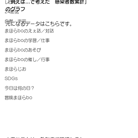
「例えば…で考えた　感染者数累計」
レシピ
のグラフ
24節気
自然・宇宙
元になるデータはこちらです。
まほらboのえぇ話／対話
まほらboの学習／仕事
まほらboのあそび
まほらboの催し／行事
まほらじお
SDGs
今日は何の日？
冒険まほらbo