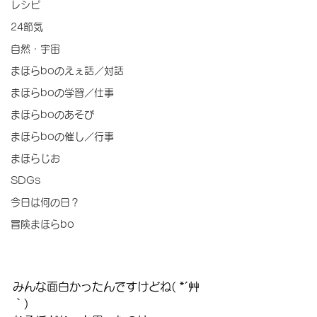
レシピ
24節気
自然・宇宙
まほらboのえぇ話／対話
まほらboの学習／仕事
まほらboのあそび
まほらboの催し／行事
まほらじお
SDGs
今日は何の日？
冒険まほらbo
みんな面白かったんですけどね( *´艸
｀)