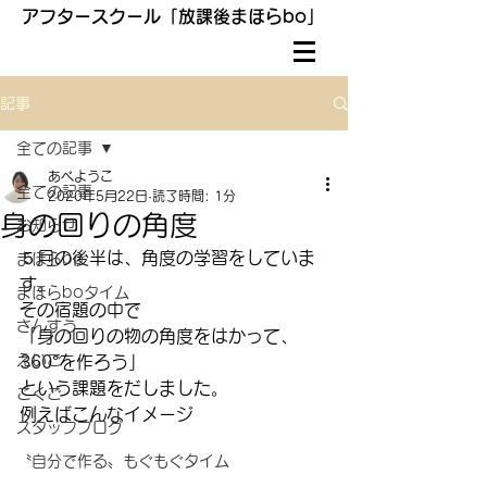
アフタースクール「放課後まほらbo」
記事
全ての記事
あべようこ
全ての記事
2020年5月22日
読了時間: 1分
身の回りの角度
お知らせ
５月の後半は、角度の学習をしていま
まほらbo
す。
まほらboタイム
その宿題の中で
さんすう
「身の回りの物の角度をはかって、
えいご
360°を作ろう」
という課題をだしました。
こくご
例えばこんなイメージ
スタッフブログ
〝自分で作る〟もぐもぐタイム