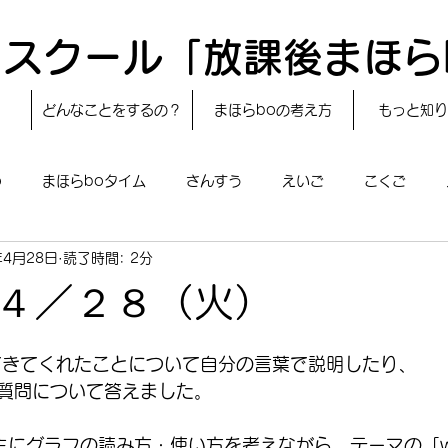
スクール「放課後まほら
どんなことをするの？
まほらboの考え方
もっと知り
o
まほらboタイム
さんすう
えいご
こくご
年4月28日
読了時間: 2分
レシピ
24節気
自然・宇宙
まほらboのえぇ話／対話
４／２８（火）
boのあそび
まほらboの催し／行事
まほらじお
SDG
てきてくれたことについて自分の言葉で説明したり、
質問について答えました。
主にグラフの読み方・使い方を考えながら、テーマの「w