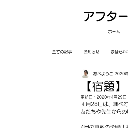
アフター
ホーム
全ての記事
お知らせ
まほらb
あべようこ
2020
〝自分で作る〟もぐもぐタイム
【宿題】
更新日：
2020年4月29日
まほらboの学習／仕事
まほら
４月28日は、調べ
友だちや先生からの
冒険まほらbo
4月の算数の学習は