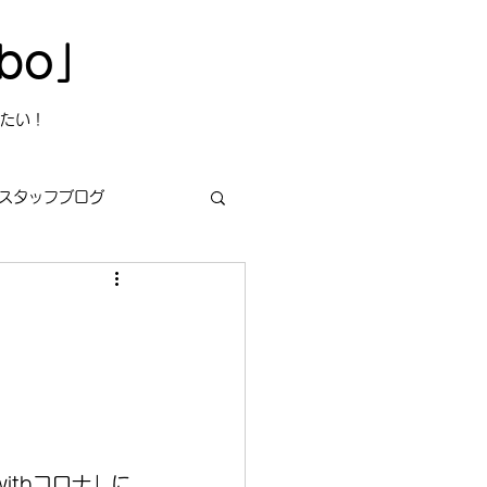
bo」
たい！
スタッフブログ
s
今日は何の日？
ithコロナ」に