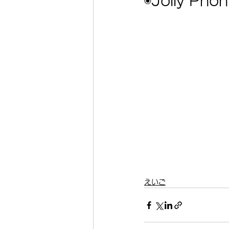
◉Jolly Phon
えいご