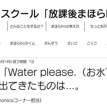
スクール「放課後まほら
どんなことをするの？
まほらboの考え方
もっと知り
o
まほらboタイム
さんすう
えいご
こくご
5月14日
読了時間: 1分
レシピ
24節気
自然・宇宙
まほらboのえぇ話／対話
Water please.（お
boのあそび
まほらboの催し／行事
まほらじお
SDG
出てきたものは…。
honicsコーナー担当》