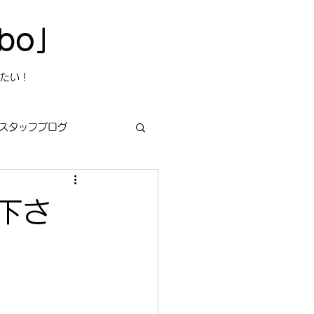
bo」
たい！
スタッフブログ
水下さ
s
今日は何の日？