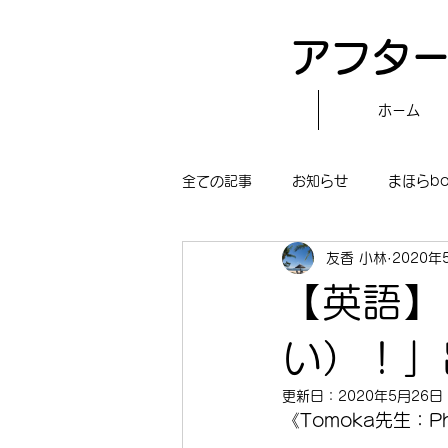
アフター
ホーム
全ての記事
お知らせ
まほらb
友香 小林
2020年
〝自分で作る〟もぐもぐタイム
【英語】「
まほらboの学習／仕事
まほら
い）！」
更新日：
2020年5月26日
《Tomoka先生：P
冒険まほらbo