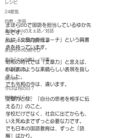
レシピ
24節気
自然・宇宙
まほらboで国語を担当しているゆか先
まほらboのえぇ話／対話
生です。
私は「文章力養成コーチ」という肩書
まほらboの学習／仕事
きを持っています。
まほらboのあそび
まほらboの催し／行事
昭和の時代では「文章力」と言えば、
まほらじお
小説家のような素晴らしい表現を指し
ました。
SDGs
でも令和の今は、違います。
今日は何の日？
冒険まほらbo
文章力とは、「自分の思考を相手に伝
える力」のこと。
学校だけでなく、社会に出てからも、
いえ死ぬまでずっと必要な力です。
でも日本の国語教育は、ずっと「読
解」ばかり。