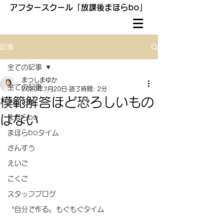
アフタースクール「放課後まほらbo」
記事
全ての記事
まつしまゆか
全ての記事
2020年7月20日
読了時間: 2分
模範解答ほど恐ろしいもの
お知らせ
はない
まほらbo
まほらboタイム
さんすう
えいご
こくご
スタッフブログ
〝自分で作る〟もぐもぐタイム