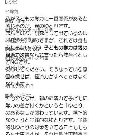
レシピ
24節気
私が子どもの学力に一番関係があると
自然・宇宙
感じるのが、親のゆとりです。
まほらboのえぇ話／対話
ほんとはね、研究として出ているのは
まほらboの学習／仕事
「経済力」なのですが、これでは身も
ふたもない（笑）
子どもの学力は親の
まほらboのあそび
経済力次第
なんて言ったら教育者とし
まほらboの催し／行事
てNGです。
まほらじお
安心してください。そうなっている原
因を探せば、経済力がすべてではなく
SDGs
なります！
今日は何の日？
冒険まほらbo
そもそもなぜ、親の経済力で子どもに
学力の差が付くかというと「ゆとり」
のあるなしが関わっています。精神的
なゆとりと金銭的なゆとりです。金銭
的なゆとりの対策を立てることももち
ろん大事ですが、それは私は専門家で