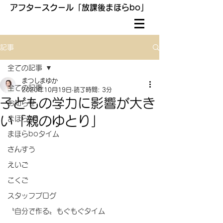
アフタースクール「放課後まほらbo」
記事
全ての記事
まつしまゆか
全ての記事
2020年10月19日
読了時間: 3分
子どもの学力に影響が大き
お知らせ
い「親のゆとり」
まほらbo
まほらboタイム
さんすう
えいご
こくご
スタッフブログ
〝自分で作る〟もぐもぐタイム