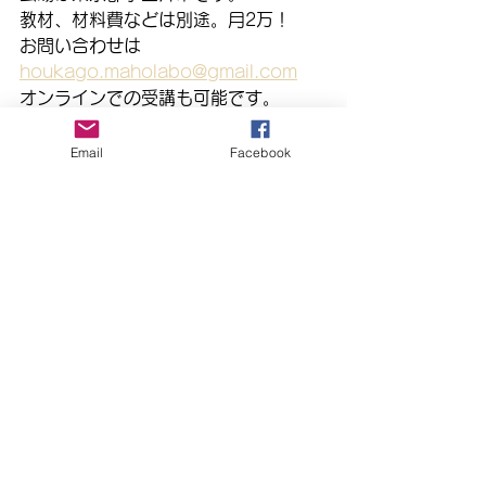
教材、材料費などは別途。月2万！
お問い合わせは
houkago.maholabo@gmail.com
オンラインでの受講も可能です。
まほらbo
EXPLAYGROUND
睡眠
子どもの学力
親のゆとり
Email
Facebook
こくご
すべて表示
最新記事