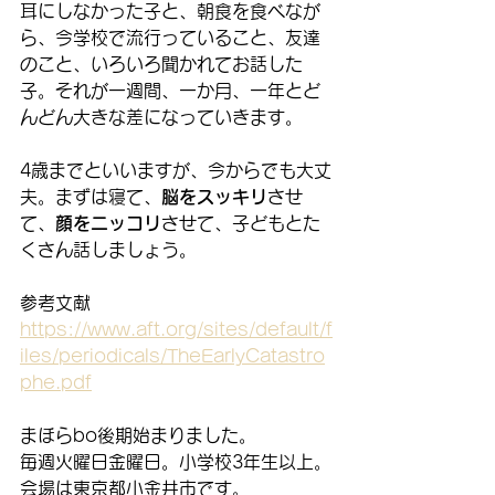
耳にしなかった子と、朝食を食べなが
ら、今学校で流行っていること、友達
のこと、いろいろ聞かれてお話した
子。それが一週間、一か月、一年とど
んどん大きな差になっていきます。
4歳までといいますが、今からでも大丈
夫。まずは寝て、
脳をスッキリ
させ
て、
顔をニッコリ
させて、子どもとた
くさん話しましょう。
参考文献
https://www.aft.org/sites/default/f
iles/periodicals/TheEarlyCatastro
phe.pdf
まほらbo後期始まりました。
毎週火曜日金曜日。小学校3年生以上。
会場は東京都小金井市です。