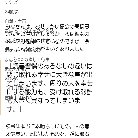
レシピ
24節気
自然・宇宙
みなさんは、おせっかい協会の高橋恵
まほらboのえぇ話／対話
さんをご存知でしょうか。私は彼女の
まほらboの学習／仕事
メルマガを拝読しているのですが、今
朝、こんなことが書いてありました。
まほらboのあそび
まほらboの催し／行事
「読書習慣のあるなしの違いは
まほらじお
感じ取れる幸せに大きな差が出
SDGs
てしまいます。周りの人を幸せ
今日は何の日？
にする能力も、受け取れる報酬
冒険まほらbo
も大きく異なってしまいま
す。」
読書は本当に素晴らしいもの。人の考
えや思い、創造したものを、誰に邪魔