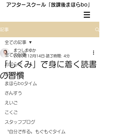
アフタースクール「放課後まほらbo」
記事
全ての記事
まつしまゆか
全ての記事
2020年12月14日
読了時間: 4分
「しくみ」で身に着く読書
お知らせ
の習慣
まほらbo
まほらboタイム
さんすう
えいご
こくご
スタッフブログ
〝自分で作る〟もぐもぐタイム