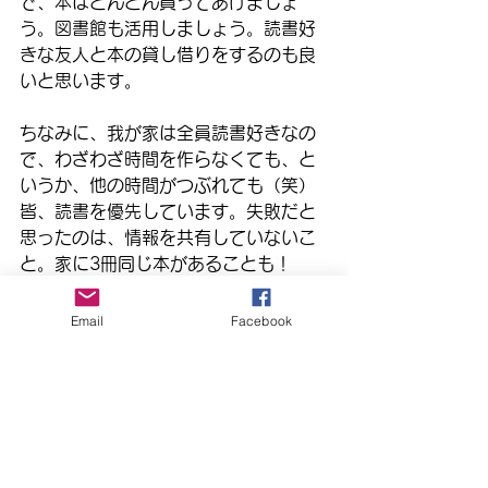
で、本はどんどん買ってあげましょ
う。図書館も活用しましょう。読書好
きな友人と本の貸し借りをするのも良
いと思います。
ちなみに、我が家は全員読書好きなの
で、わざわざ時間を作らなくても、と
いうか、他の時間がつぶれても（笑）
皆、読書を優先しています。失敗だと
思ったのは、情報を共有していないこ
と。家に3冊同じ本があることも！
（笑）ま、欲しいと思った時に買って
しまうので、仕方がないですね（笑）
Email
Facebook
寒くなってきましたし、この状況では
旅行も難しいこの年末年始。家族で本
を読んでみる1日を作るのも良いかもし
れませんね。