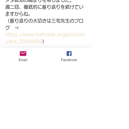
週二回、徹底的に振り返りを続けてい
ますからね。
（振り返りの大切さは三宅先生のブロ
グ　⇒　
https://www.maholab.org/post/mi
yake_20200620
）
自立した学習者に向かっているんだな
Email
Facebook
としみじみ感じた６月最後の授業でし
た。
（自立した学習者とは？！　⇒　
https://www.maholab.org/post/mi
yake_20200531
）
算数担当
あべようこ／べっちゃん
さんすう