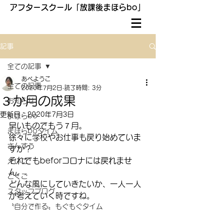
アフタースクール「放課後まほらbo」
記事
全ての記事
あべようこ
全ての記事
2020年7月2日
読了時間: 3分
３か月の成果
お知らせ
更新日：
2020年7月3日
まほらbo
早いものでもう７月。
まほらboタイム
徐々に学校やお仕事も戻り始めていま
さんすう
すか？
それでもbeforコロナには戻れませ
えいご
ん。
こくご
どんな風にしていきたいか、一人一人
スタッフブログ
が考えていく時ですね。
〝自分で作る〟もぐもぐタイム