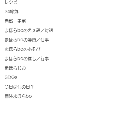
レシピ
24節気
自然・宇宙
まほらboのえぇ話／対話
まほらboの学習／仕事
まほらboのあそび
まほらboの催し／行事
まほらじお
SDGs
今日は何の日？
冒険まほらbo